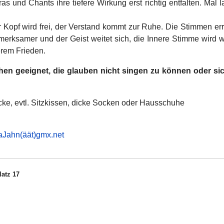
d Chants ihre tiefere Wirkung erst richtig entfalten. Mal lau
 Kopf wird frei, der Verstand kommt zur Ruhe. Die Stimmen er
rksamer und der Geist weitet sich, die Innere Stimme wird wi
erem Frieden.
n geeignet, die glauben nicht singen zu können oder sich 
ke, evtl. Sitzkissen, dicke Socken oder Hausschuhe
aJahn(äät)gmx.net
atz 17