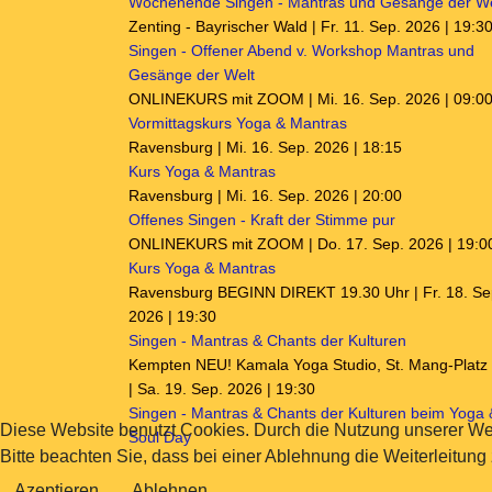
Wochenende Singen - Mantras und Gesänge der We
Zenting - Bayrischer Wald | Fr. 11. Sep. 2026 | 19:3
Singen - Offener Abend v. Workshop Mantras und
Gesänge der Welt
ONLINEKURS mit ZOOM | Mi. 16. Sep. 2026 | 09:0
Vormittagskurs Yoga & Mantras
Ravensburg | Mi. 16. Sep. 2026 | 18:15
Kurs Yoga & Mantras
Ravensburg | Mi. 16. Sep. 2026 | 20:00
Offenes Singen - Kraft der Stimme pur
ONLINEKURS mit ZOOM | Do. 17. Sep. 2026 | 19:0
Kurs Yoga & Mantras
Ravensburg BEGINN DIREKT 19.30 Uhr | Fr. 18. Se
2026 | 19:30
Singen - Mantras & Chants der Kulturen
Kempten NEU! Kamala Yoga Studio, St. Mang-Platz
| Sa. 19. Sep. 2026 | 19:30
Singen - Mantras & Chants der Kulturen beim Yoga 
Diese Website benutzt Cookies. Durch die Nutzung unserer We
Soul Day
Bitte beachten Sie, dass bei einer Ablehnung die Weiterleitung
Azeptieren
Ablehnen