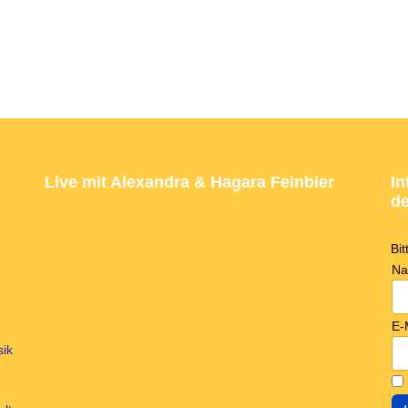
Live mit Alexandra & Hagara Feinbier
In
de
Bi
N
E-
sik