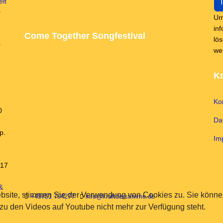
lt
0
Um
in
Come Together Songfestival
lö
0
we
Kr
Ko
0
Da
p.
Im
 17
&
bsite, stimmen Sie der Verwendung von Cookies zu. Sie können
+49751 794277
info@kraftderstimme.de
 zu den Videos auf Youtube nicht mehr zur Verfügung steht.