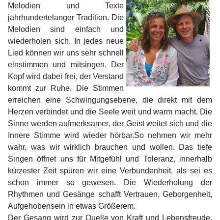
Melodien und Texte
jahrhundertelanger Tradition. Die
Melodien sind einfach und
wiederholen sich. In jedes neue
Lied können wir uns sehr schnell
einstimmen und mitsingen. Der
Kopf wird dabei frei, der Verstand
kommt zur Ruhe. Die Stimmen
erreichen eine Schwingungsebene, die direkt mit dem
Herzen verbindet und die Seele weit und warm macht. Die
Sinne werden aufmerksamer, der Geist weitet sich und die
Innere Stimme wird wieder hörbar.So nehmen wir mehr
wahr, was wir wirklich brauchen und wollen. Das tiefe
Singen öffnet uns für Mitgefühl und Toleranz, innerhalb
kürzester Zeit spüren wir eine Verbundenheit, als sei es
schon immer so gewesen. Die Wiederholung der
Rhythmen und Gesänge schafft Vertrauen, Geborgenheit,
Aufgehobensein in etwas Größerem.
Der Gesang wird zur Quelle von Kraft und Lebensfreude.